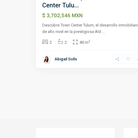
Center Tulu...
$ 3,702,546
MXN
Descubre Town Center Tulum, el desarrollo inmobiliari
de alto nivel en la prestigiosa Ald
...
2
2
2
80 m
Abigail Solís