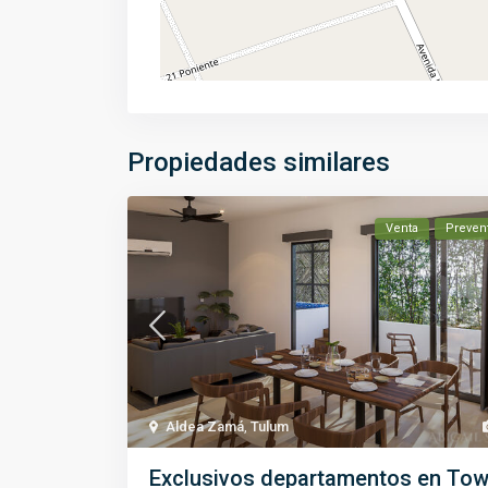
Propiedades similares
Venta
Preven
Aldea Zamá
,
Tulum
Exclusivos departamentos en To