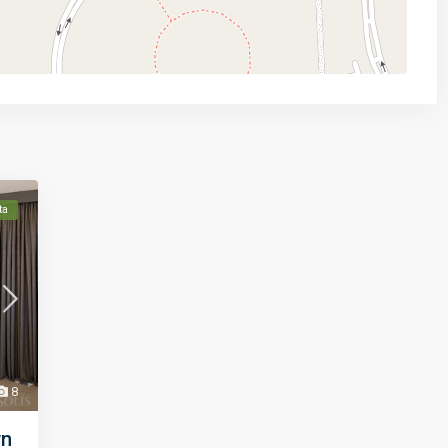
ta
8
wn