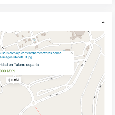
gailsolis.com/wp-content/themes/wpresidence-
ss-images/idxdefault.jpg
vidad en Tulum: departa
,000
MXN
$ 6.8M