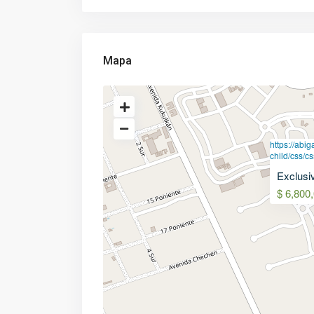
Mapa
https://abi
child/css/c
Exclusi
$ 6,800