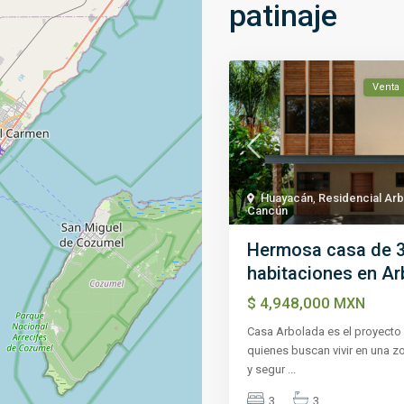
patinaje
Venta
Huayacán
,
Residencial Ar
Cancún
Hermosa casa de 
habitaciones en Ar
$ 4,948,000
MXN
Casa Arbolada es el proyecto 
quienes buscan vivir en una z
y segur
...
3
3