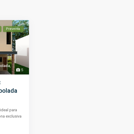
Preventa
bolada
,
5
3
bolada
ideal para
ona exclusiva