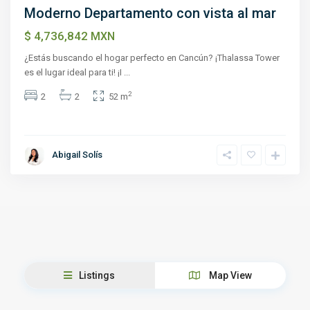
Moderno Departamento con vista al mar
$ 4,736,842
MXN
¿Estás buscando el hogar perfecto en Cancún? ¡Thalassa Tower
es el lugar ideal para ti! ¡I
...
2
2
2
52 m
Abigail Solís
Listings
Map View