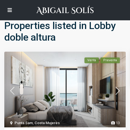
Default
Properties listed in Lobby
doble altura
Venta
Preventa
Punta Sam
,
Costa Mujeres
13