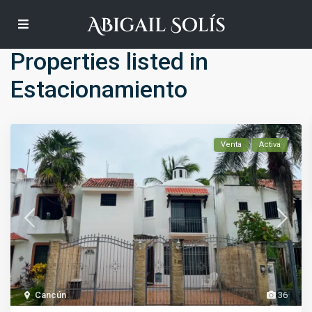
Default
Properties listed in
Estacionamiento
Venta
Activa
Cancún
36