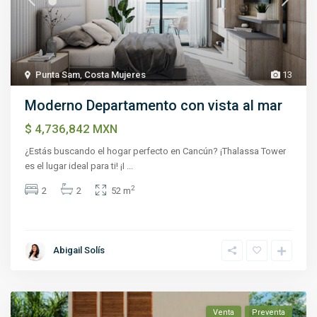
Punta Sam
,
Costa Mujeres
13
Moderno Departamento con vista al mar
$ 4,736,842
MXN
¿Estás buscando el hogar perfecto en Cancún? ¡Thalassa Tower
es el lugar ideal para ti! ¡I
...
2
2
2
52 m
Abigail Solís
Venta
Preventa