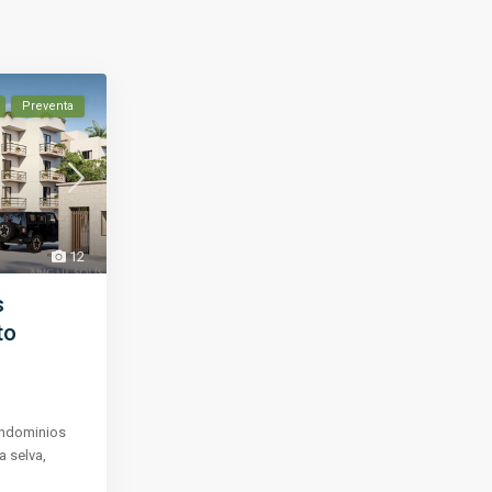
Preventa
12
s
to
ondominios
a selva,