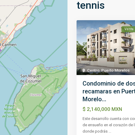
tennis
Venta
Centro
,
Puerto Morelos
Condominio de do
recamaras en Puer
Morelo...
$ 2,140,000
MXN
Este desarrollo cuenta con c
de ensueño en el corazón de l
donde podrás
...