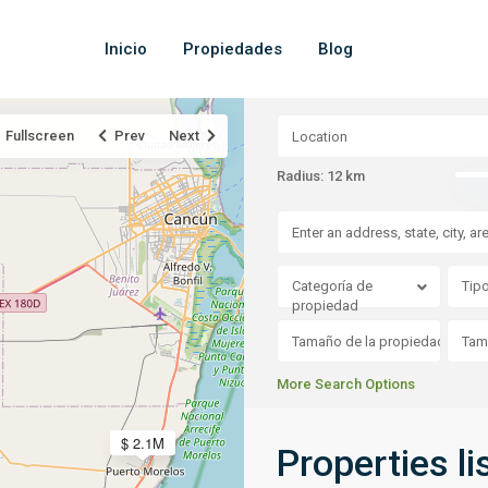
Inicio
Propiedades
Blog
Fullscreen
Prev
Next
Radius:
12 km
Categoría de
Tip
propiedad
More Search Options
$ 2.1M
Properties l