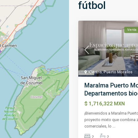
fútbol
Venta
Centro
,
Puerto Morelos
Maralma Puerto Mo
Departamentos biocl
$ 1,716,322
MXN
¡Bienvenidos a Maralma Puert
proyecto mixto que combina 
comerciales, lo
...
2
2