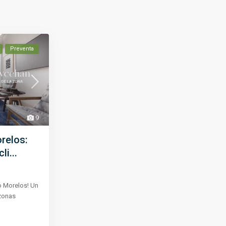
Preventa
9
relos:
i...
o Morelos! Un
zonas