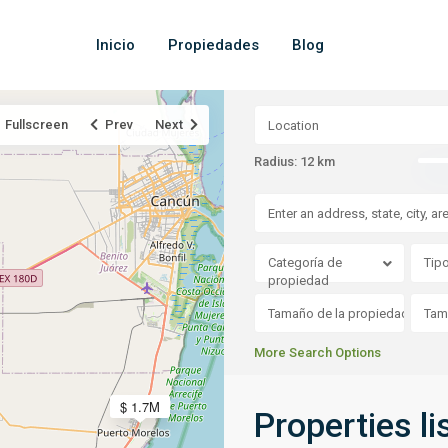
Inicio
Propiedades
Blog
Fullscreen
Prev
Next
Radius:
12 km
Categoría de
Tip
propiedad
More Search Options
$ 1.7M
Properties l