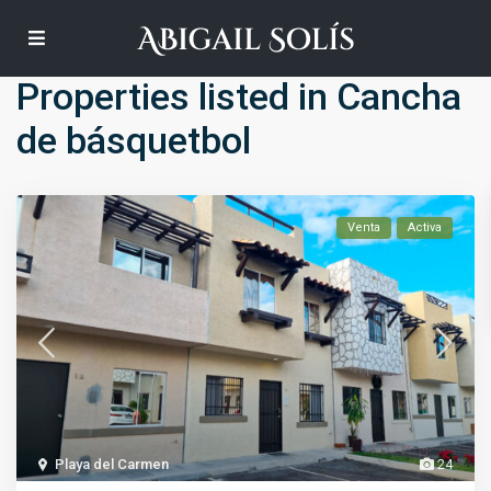
Default
Properties listed in Cancha
de básquetbol
Venta
Activa
Playa del Carmen
24