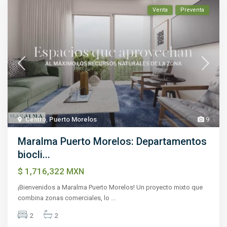
Venta
Preventa
Centro
,
Puerto Morelos
9
Maralma Puerto Morelos: Departamentos
biocli...
$ 1,716,322
MXN
¡Bienvenidos a Maralma Puerto Morelos! Un proyecto mixto que
combina zonas comerciales, lo
...
2
2