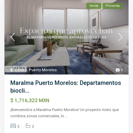
Venta
Preventa
Centro
,
Puerto Morelos
9
Maralma Puerto Morelos: Departamentos
biocli...
$ 1,716,322
MXN
¡Bienvenidos a Maralma Puerto Morelos! Un proyecto mixto que
combina zonas comerciales, lo
...
2
2