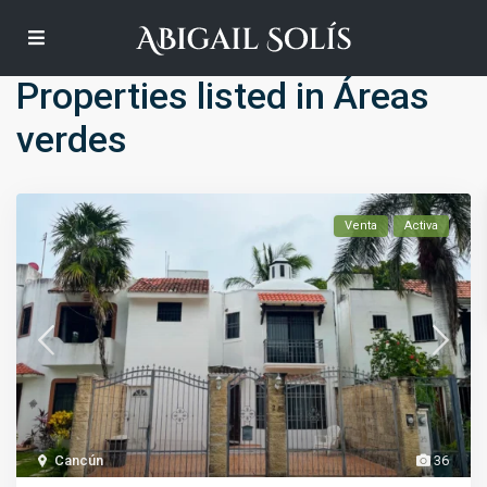
Default
Properties listed in Áreas
verdes
Venta
Activa
Cancún
36